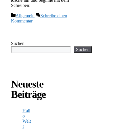
lösche ihn und beginne mit dem
Schreiben!
Kategorien
Allgemein
Schreibe einen
Kommentar
Suchen
Suchen
Neueste
Beiträge
Hall
o
Welt
!